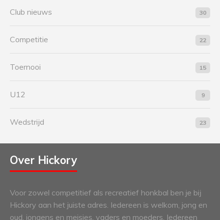
Club nieuws
30
Competitie
22
Toernooi
15
U12
9
Wedstrijd
23
Over Hickory
Voor zowel competitief als recreatief honkbal ben je bij
Hickory aan het juiste adres. Iedereen is welkom, jong en
oud, jongens en meisjes, vaders en moeders. Iedereen