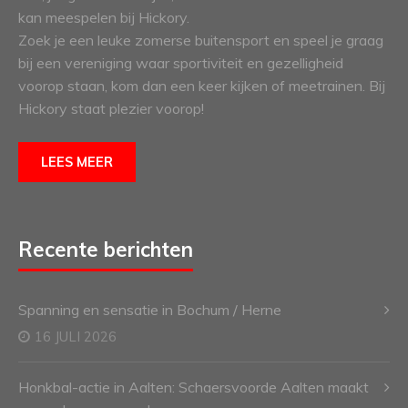
kan meespelen bij Hickory.
Zoek je een leuke zomerse buitensport en speel je graag
bij een vereniging waar sportiviteit en gezelligheid
voorop staan, kom dan een keer kijken of meetrainen. Bij
Hickory staat plezier voorop!
LEES MEER
Recente berichten
Spanning en sensatie in Bochum / Herne
16 JULI 2026
Honkbal-actie in Aalten: Schaersvoorde Aalten maakt