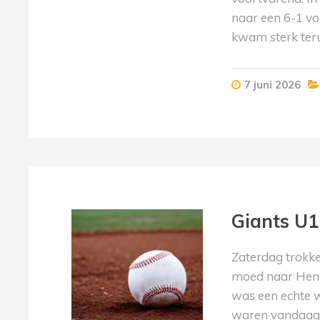
naar een 6-1 v
kwam sterk ter
7 juni 2026
Giants U1
Zaterdag trokke
moed naar Henge
was een echte w
waren vandaag n