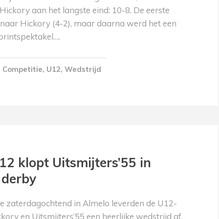
k Hickory aan het langste eind: 10-8. De eerste
 naar Hickory (4-2), maar daarna werd het een
printspektakel….
Competitie
,
U12
,
Wedstrijd
2 klopt Uitsmijters’55 in
 derby
e zaterdagochtend in Almelo leverden de U12-
kory en Uitsmijters’55 een heerlijke wedstrijd af.