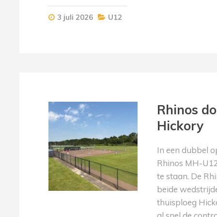
3 juli 2026
U12
Rhinos do
Hickory
In een dubbel 
Rhinos MH-U12 
te staan. De Rh
beide wedstrijd
thuisploeg Hic
al snel de contr