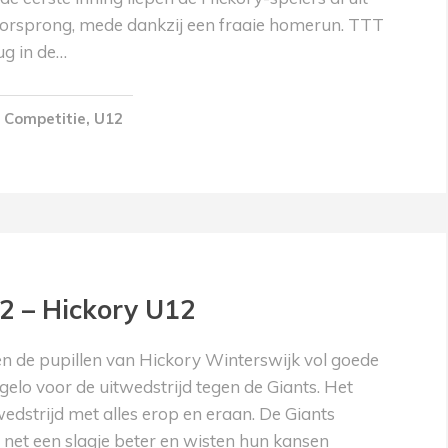
oorsprong, mede dankzij een fraaie homerun. TTT
ug in de…
Competitie
,
U12
2 – Hickory U12
n de pupillen van Hickory Winterswijk vol goede
lo voor de uitwedstrijd tegen de Giants. Het
edstrijd met alles erop en eraan. De Giants
et een slagje beter en wisten hun kansen