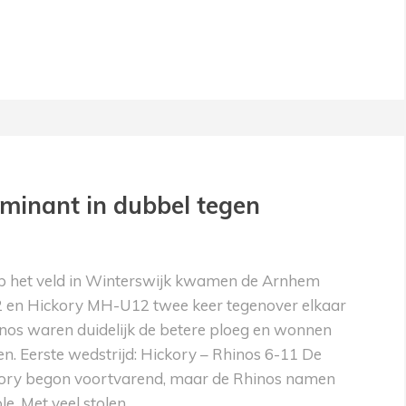
minant in dubbel tegen
op het veld in Winterswijk kwamen de Arnhem
en Hickory MH-U12 twee keer tegenover elkaar
inos waren duidelijk de betere ploeg en wonnen
en. Eerste wedstrijd: Hickory – Rhinos 6-11 De
kory begon voortvarend, maar de Rhinos namen
ole. Met veel stolen…