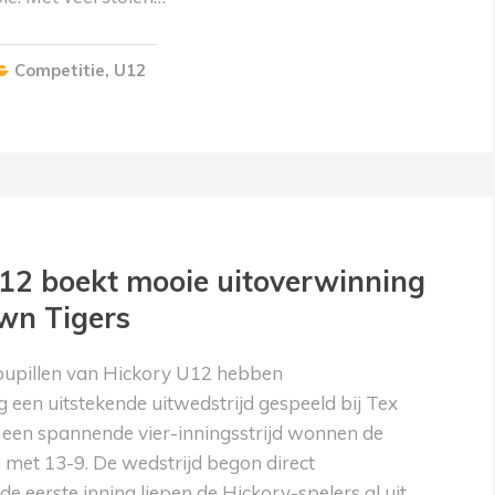
Competitie
,
U12
12 boekt mooie uitoverwinning
wn Tigers
pupillen van Hickory U12 hebben
een uitstekende uitwedstrijd gespeeld bij Tex
 een spannende vier-inningsstrijd wonnen de
 met 13-9. De wedstrijd begon direct
de eerste inning liepen de Hickory-spelers al uit