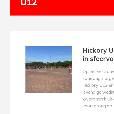
U12
Hickory 
in sfeervo
Op het vertrouw
zaterdagmorgen
Hickory U12 en
levendige wedstr
kwam sterk uit 
voorsprong op. 