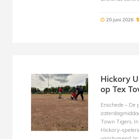
20 juni 2026
Hickory U
op Tex To
Enschede – De 
zaterdagmiddag 
Town Tigers. In
Hickory-spelers
voortvarend. In 