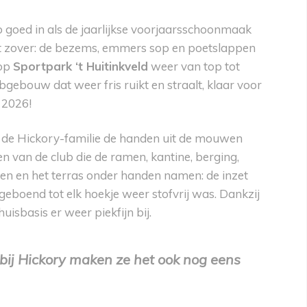
zo goed in als de jaarlijkse voorjaarsschoonmaak
t zover: de bezems, emmers sop en poetslappen
 op
Sportpark ‘t Huitinkveld
weer van top tot
bgebouw dat weer fris ruikt en straalt, klaar voor
 2026!
e de Hickory-familie de handen uit de mouwen
en van de club die de ramen, kantine, berging,
uken en het terras onder handen namen: de inzet
eboend tot elk hoekje weer stofvrij was. Dankzij
uisbasis er weer piekfijn bij.
bij Hickory maken ze het ook nog eens