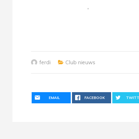
ferdi
Club nieuws
EMAIL
FACEBOOK
TWITT