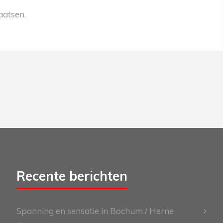
aatsen.
Recente berichten
Spanning en sensatie in Bochum / Herne