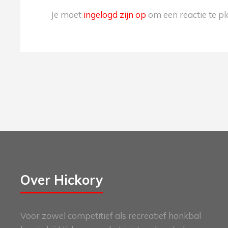
Je moet
ingelogd zijn op
om een reactie te pl
Over Hickory
Voor zowel competitief als recreatief honkbal