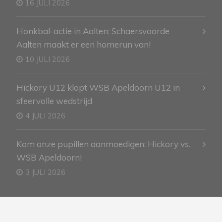
16 JULI 2026
Honkbal-actie in Aalten: Schaersvoorde
Aalten maakt er een homerun van!
10 JULI 2026
Hickory U12 klopt WSB Apeldoorn U12 in
sfeervolle wedstrijd
4 JULI 2026
Kom onze pupillen aanmoedigen: Hickory vs.
WSB Apeldoorn!
3 JULI 2026