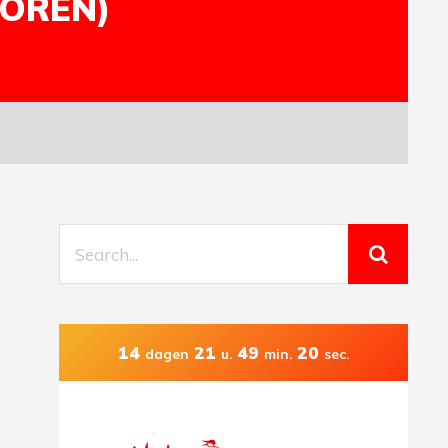
IOREN)
14
21
49
19
dagen
u.
min.
sec.