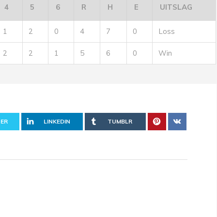
4
5
6
R
H
E
UITSLAG
1
2
0
4
7
0
Loss
2
2
1
5
6
0
Win
ER
LINKEDIN
TUMBLR