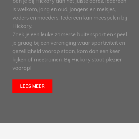
ben je bij Hickory aan het juiste adres. Iedereen
is welkom, jong en oud, jongens en meisjes,
vaders en moeders. Iedereen kan meespelen bij
Hickory.
Zoek je een leuke zomerse buitensport en speel
je graag bij een vereniging waar sportiviteit en
gezelligheid voorop staan, kom dan een keer
kijken of meetrainen. Bij Hickory staat plezier
voorop!
LEES MEER