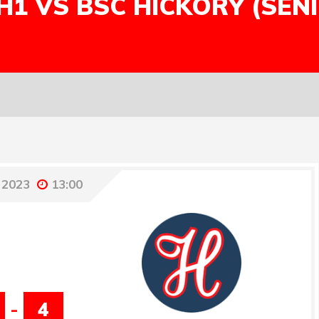
H1 VS BSC HICKORY (SEN
 2023
13:00
-
4