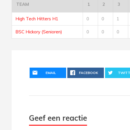
TEAM
1
2
3
High Tech Hitters H1
0
0
1
BSC Hickory (Senioren)
0
0
0
EMAIL
FACEBOOK
TWITT
Geef een reactie