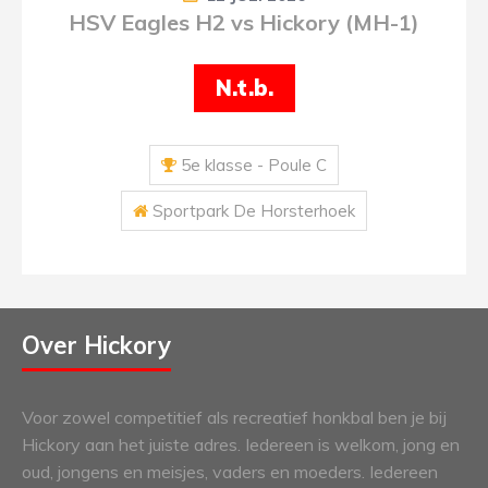
HSV Eagles H2 vs Hickory (MH-1)
N.t.b.
5e klasse - Poule C
Sportpark De Horsterhoek
Over Hickory
Voor zowel competitief als recreatief honkbal ben je bij
Hickory aan het juiste adres. Iedereen is welkom, jong en
oud, jongens en meisjes, vaders en moeders. Iedereen