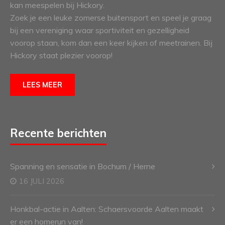
kan meespelen bij Hickory.
Zoek je een leuke zomerse buitensport en speel je graag
bij een vereniging waar sportiviteit en gezelligheid
voorop staan, kom dan een keer kijken of meetrainen. Bij
Hickory staat plezier voorop!
LEES MEER
Recente berichten
Spanning en sensatie in Bochum / Herne
16 JULI 2026
Honkbal-actie in Aalten: Schaersvoorde Aalten maakt
er een homerun van!