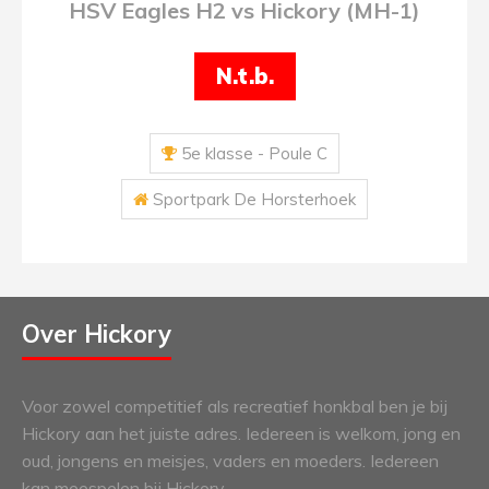
HSV Eagles H2 vs Hickory (MH-1)
N.t.b.
5e klasse - Poule C
Sportpark De Horsterhoek
Over Hickory
Voor zowel competitief als recreatief honkbal ben je bij
Hickory aan het juiste adres. Iedereen is welkom, jong en
oud, jongens en meisjes, vaders en moeders. Iedereen
kan meespelen bij Hickory.