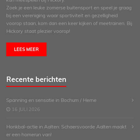
Zoek je een leuke zomerse buitensport en speel je graag
bij een vereniging waar sportiviteit en gezelligheid
voorop staan, kom dan een keer kijken of meetrainen. Bij
Hickory staat plezier voorop!
LEES MEER
Recente berichten
Spanning en sensatie in Bochum / Herne
16 JULI 2026
Honkbal-actie in Aalten: Schaersvoorde Aalten maakt
er een homerun van!