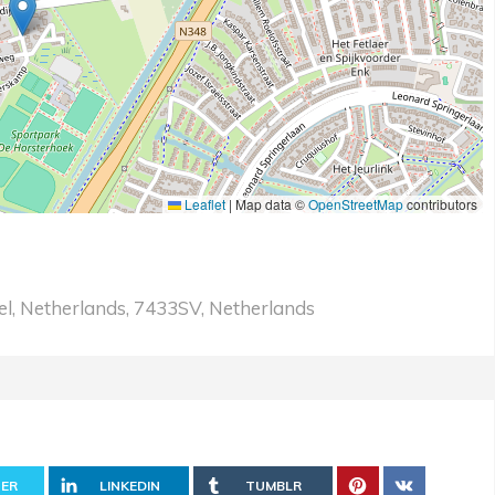
Leaflet
|
Map data ©
OpenStreetMap
contributors
el, Netherlands, 7433SV, Netherlands
ER
LINKEDIN
TUMBLR