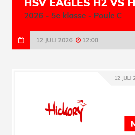
HSV EAGLES H2 VS H
2026
-
5e klasse - Poule C
12 JULI 2026
12:00
12 JULI 
N