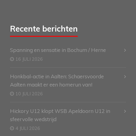
Recente berichten
Spanning en sensatie in Bochum / Herne
16 JULI 2026
Honkbal-actie in Aalten: Schaersvoorde
Aalten maakt er een homerun van!
10 JULI 2026
Hickory U12 klopt WSB Apeldoorn U12 in
sfeervolle wedstrijd
4 JULI 2026