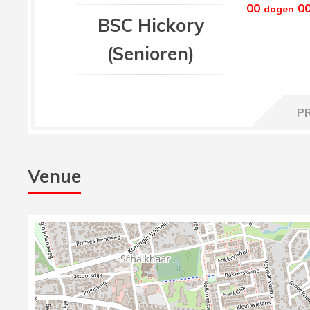
00
0
dagen
BSC Hickory
(Senioren)
P
Venue