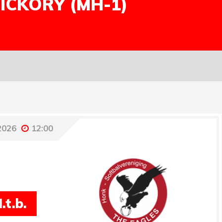
ICKORY (MH-1)
2026
12:00
.t.b.