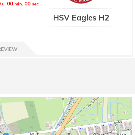
0
00
00
u.
min.
sec.
HSV Eagles H2
REVIEW