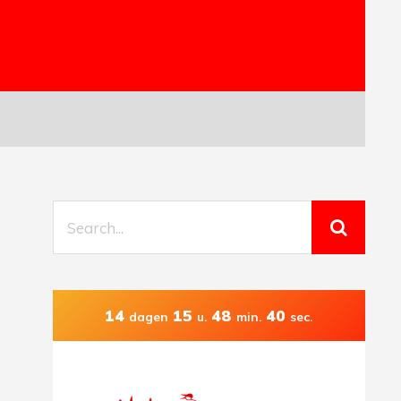
14
15
48
39
dagen
u.
min.
sec.