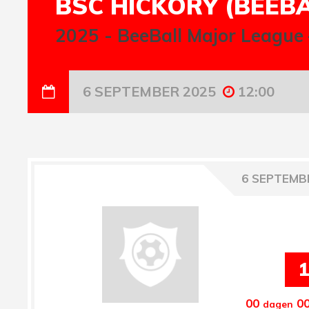
BSC HICKORY (BEEBA
2025
-
BeeBall Major League 
6 SEPTEMBER 2025
12:00
6 SEPTEMB
1
00
0
dagen