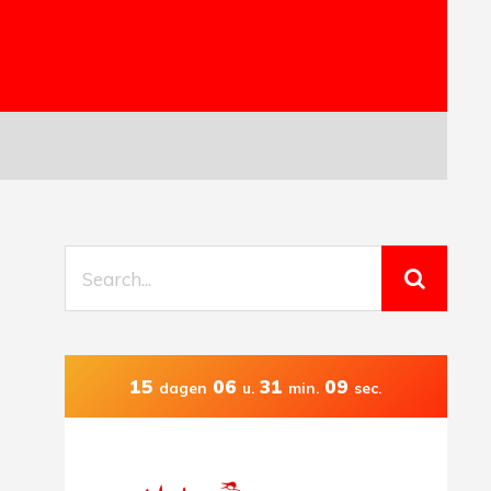
15
06
31
08
dagen
u.
min.
sec.