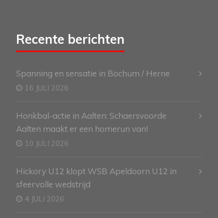
Recente berichten
Spanning en sensatie in Bochum / Herne
16 JULI 2026
Honkbal-actie in Aalten: Schaersvoorde
Aalten maakt er een homerun van!
10 JULI 2026
Hickory U12 klopt WSB Apeldoorn U12 in
sfeervolle wedstrijd
4 JULI 2026