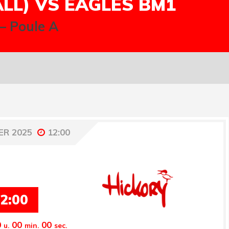
LL) VS EAGLES BM1
– Poule A
ER 2025
12:00
2:00
0
00
00
u.
min.
sec.