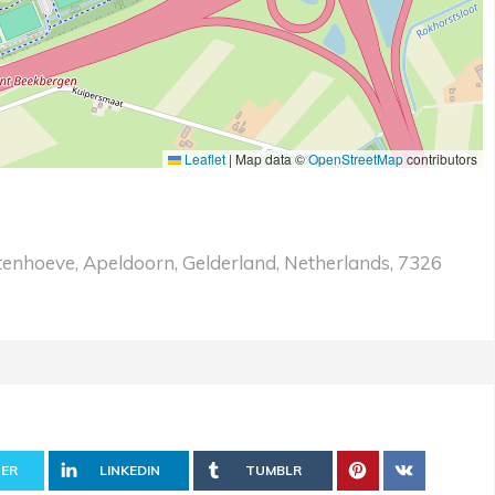
Leaflet
|
Map data ©
OpenStreetMap
contributors
nhoeve, Apeldoorn, Gelderland, Netherlands, 7326
ER
LINKEDIN
TUMBLR