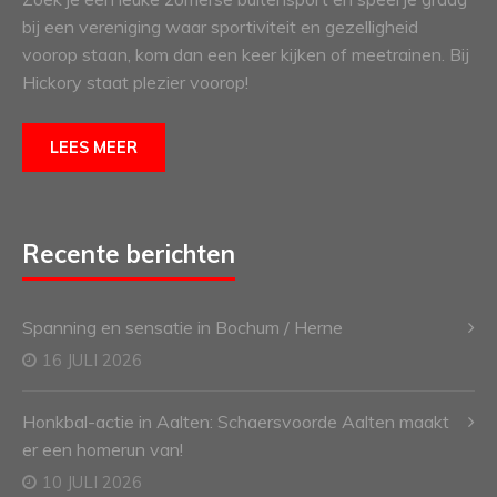
bij een vereniging waar sportiviteit en gezelligheid
voorop staan, kom dan een keer kijken of meetrainen. Bij
Hickory staat plezier voorop!
LEES MEER
Recente berichten
Spanning en sensatie in Bochum / Herne
16 JULI 2026
Honkbal-actie in Aalten: Schaersvoorde Aalten maakt
er een homerun van!
10 JULI 2026