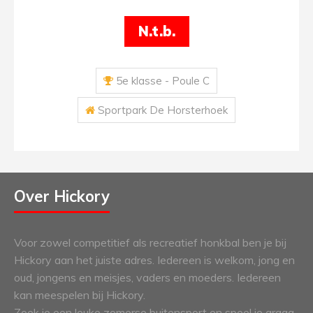
N.t.b.
5e klasse - Poule C
Sportpark De Horsterhoek
Over Hickory
Voor zowel competitief als recreatief honkbal ben je bij
Hickory aan het juiste adres. Iedereen is welkom, jong en
oud, jongens en meisjes, vaders en moeders. Iedereen
kan meespelen bij Hickory.
Zoek je een leuke zomerse buitensport en speel je graag