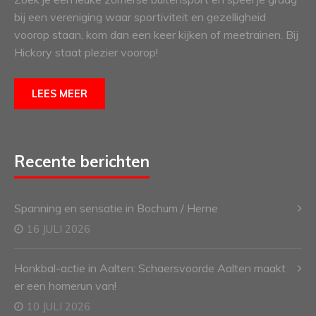
bij een vereniging waar sportiviteit en gezelligheid
voorop staan, kom dan een keer kijken of meetrainen. Bij
Hickory staat plezier voorop!
LEES MEER
Recente berichten
Spanning en sensatie in Bochum / Herne
16 JULI 2026
Honkbal-actie in Aalten: Schaersvoorde Aalten maakt
er een homerun van!
10 JULI 2026