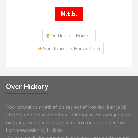
N.t.b.
5e klasse - Poule C
Sportpark De Horsterhoek
Over Hickory
Voor zowel competitief als recreatief honkbal ben je bij
Hickory aan het juiste adres. Iedereen is welkom, jong en
oud, jongens en meisjes, vaders en moeders. Iedereen
kan meespelen bij Hickory.
Zoek je een leuke zomerse buitensport en speel je graag