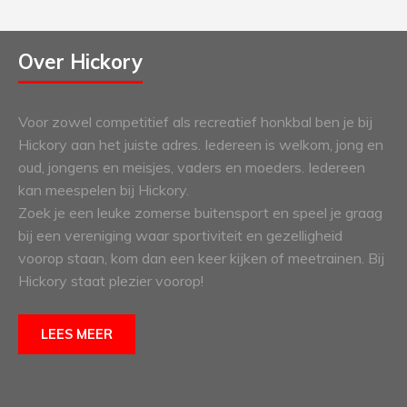
Over Hickory
Voor zowel competitief als recreatief honkbal ben je bij
Hickory aan het juiste adres. Iedereen is welkom, jong en
oud, jongens en meisjes, vaders en moeders. Iedereen
kan meespelen bij Hickory.
Zoek je een leuke zomerse buitensport en speel je graag
bij een vereniging waar sportiviteit en gezelligheid
voorop staan, kom dan een keer kijken of meetrainen. Bij
Hickory staat plezier voorop!
LEES MEER