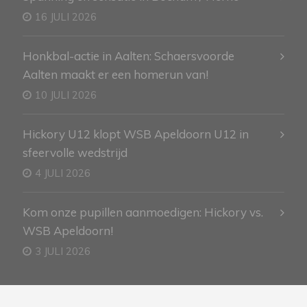
16 JULI 2026
Honkbal-actie in Aalten: Schaersvoorde
Aalten maakt er een homerun van!
10 JULI 2026
Hickory U12 klopt WSB Apeldoorn U12 in
sfeervolle wedstrijd
4 JULI 2026
Kom onze pupillen aanmoedigen: Hickory vs.
WSB Apeldoorn!
3 JULI 2026