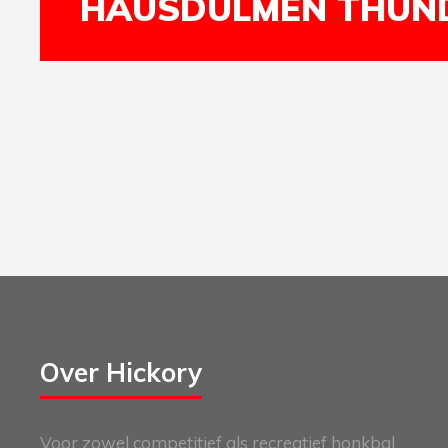
HAUSDÜLMEN THUN
Over Hickory
Voor zowel competitief als recreatief honkbal