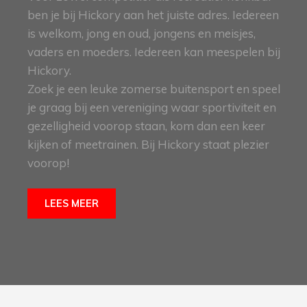
ben je bij Hickory aan het juiste adres. Iedereen
is welkom, jong en oud, jongens en meisjes,
vaders en moeders. Iedereen kan meespelen bij
Hickory.
Zoek je een leuke zomerse buitensport en speel
je graag bij een vereniging waar sportiviteit en
gezelligheid voorop staan, kom dan een keer
kijken of meetrainen. Bij Hickory staat plezier
voorop!
LEES MEER