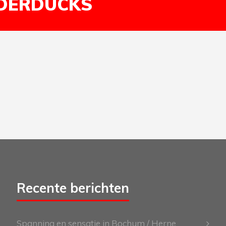
DERDUCKS
Recente berichten
Spanning en sensatie in Bochum / Herne