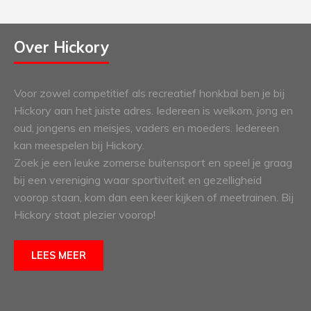
Over Hickory
Voor zowel competitief als recreatief honkbal ben je bij
Hickory aan het juiste adres. Iedereen is welkom, jong en
oud, jongens en meisjes, vaders en moeders. Iedereen
kan meespelen bij Hickory.
Zoek je een leuke zomerse buitensport en speel je graag
bij een vereniging waar sportiviteit en gezelligheid
voorop staan, kom dan een keer kijken of meetrainen. Bij
Hickory staat plezier voorop!
LEES MEER