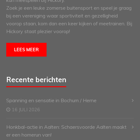
kan meespelen bij Hickory.
Zoek je een leuke zomerse buitensport en speel je graag
bij een vereniging waar sportiviteit en gezelligheid
voorop staan, kom dan een keer kijken of meetrainen. Bij
Hickory staat plezier voorop!
LEES MEER
Recente berichten
Spanning en sensatie in Bochum / Herne
16 JULI 2026
Honkbal-actie in Aalten: Schaersvoorde Aalten maakt
er een homerun van!