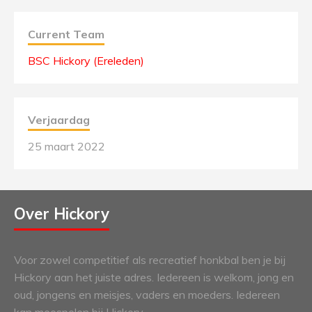
Current Team
BSC Hickory (Ereleden)
Verjaardag
25 maart 2022
Over Hickory
Voor zowel competitief als recreatief honkbal ben je bij
Hickory aan het juiste adres. Iedereen is welkom, jong en
oud, jongens en meisjes, vaders en moeders. Iedereen